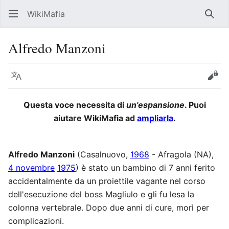
WikiMafia
Rice
Alfredo Manzoni
Lingua
Segui
Visu
Questa voce necessita di
un'espansione
. Puoi
aiutare WikiMafia ad
ampliarla
.
Alfredo Manzoni
(Casalnuovo,
1968
- Afragola (NA),
4 novembre
1975
) è stato un bambino di 7 anni ferito
accidentalmente da un proiettile vagante nel corso
dell'esecuzione del boss Magliulo e gli fu lesa la
colonna vertebrale. Dopo due anni di cure, morì per
complicazioni.