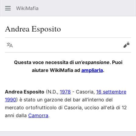
WikiMafia
Rice
Andrea Esposito
Lingua
Segui
Visu
Questa voce necessita di
un'espansione
. Puoi
aiutare WikiMafia ad
ampliarla
.
Andrea Esposito
(N.D.,
1978
- Casoria,
16 settembre
1990
) è stato un garzone del bar all’interno del
mercato ortofrutticolo di Casoria, ucciso all'età di 12
anni dalla
Camorra
.