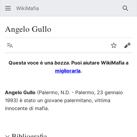
WikiMafia
Rice
Angelo Gullo
Lingua
Segui
Visu
Questa voce è una
bozza
. Puoi aiutare WikiMafia a
migliorarla
.
Angelo Gullo
(Palermo, N.D. - Palermo, 23 gennaio
1993) è stato un giovane palermitano, vittima
innocente di mafia.
Bibliografia