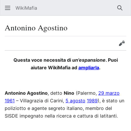
WikiMafia
Rice
Antonino Agostino
Lingua
Segui
Visu
Questa voce necessita di
un'espansione
. Puoi
aiutare WikiMafia ad
ampliarla
.
Antonino Agostino
, detto
Nino
(Palermo,
29 marzo
1961
– Villagrazia di Carini,
5 agosto
1989
), è stato un
poliziotto e agente segreto italiano, membro del
SISDE impegnato nella ricerca e cattura di latitanti.