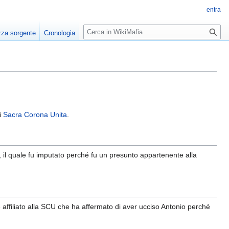
entra
R
zza sorgente
Cronologia
i
c
e
r
c
a
i
Sacra Corona Unita
.
o, il quale fu imputato perché fu un presunto appartenente alla
e affiliato alla SCU che ha affermato di aver ucciso Antonio perché