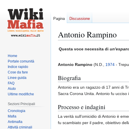
Pagina
Discussione
Antonio Rampino
Vai
Vai
Questa voce necessita di
un'espan
alla
alla
Home
navigazione
ricerca
Portale comunità
Antonio Rampino
(N.D.,
1974
- Trepu
Indice rapido
Cose da fare
Biografia
Linee guida
FAQ
Antonio era un ragazzo di 17 anni di Tr
Aiuto
Sacra Corona Unita. Antonio fu ucciso 
Ultime modifiche
Sezioni Principali
Processo e indagini
Cronologia
La verità sull'omicidio di Antonio è em
Mafia
Antimafia
fu scambiato per il padre, obiettivo de
Attività criminali