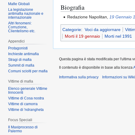
Mafie Globali
Biografia
La legislazione
antimafia nazionale e
Redazione Napolitan,
19 Gennaio 19
internazionale
Altri fenomeni:
Corruzione,
Categorie
:
Voci da aggiornare
Vitti
Clientelismo etc.
Morti il 19 gennaio
Morti nel 1991
Appendici
Protagonisti
Inchieste antimafia
Questa pagina è stata modificata per l'ultima vo
Stragi di mafia
Summit di mafia
Il contenuto è disponibile in base alla licenza
A
Comuni sciolti per mafia
Informativa sulla privacy
Informazioni su Wik
Vittime di mafia
Elenco generale Vittime
Innocenti
Vittime di Cosa nostra
Vittime di camorra
Vittime di 'ndrangheta
Focus Speciali
Il Maxiprocesso di
Palermo