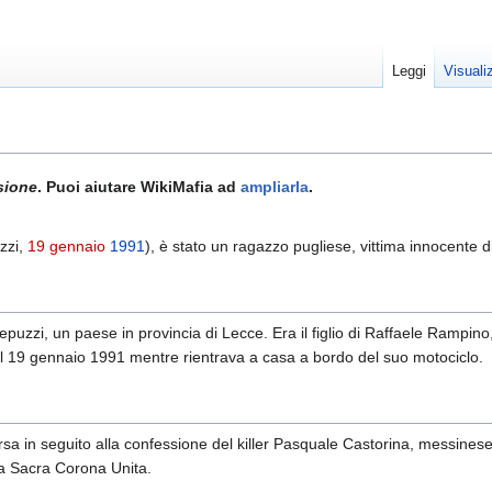
Leggi
Visuali
sione
. Puoi aiutare WikiMafia ad
ampliarla
.
zzi,
19 gennaio
1991
), è stato un ragazzo pugliese, vittima innocente d
epuzzi, un paese in provincia di Lecce. Era il figlio di Raffaele Rampin
il 19 gennaio 1991 mentre rientrava a casa a bordo del suo motociclo.
ersa in seguito alla confessione del killer Pasquale Castorina, messines
lla Sacra Corona Unita.