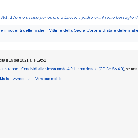
91: 17enne ucciso per errore a Lecce, il padre era il reale bersaglio de
me innocenti delle mafie
Vittime della Sacra Corona Unita e delle mafie
lta il 19 set 2021 alle 19:52.
ttribuzione - Condividi allo stesso modo 4.0 Internazionale (CC BY-SA 4.0)
, se non
iMafia
Avvertenze
Versione mobile