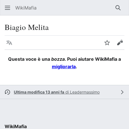
WikiMafia
Rice
Biagio Melita
Lingua
Segui
Visu
Questa voce è una
bozza
. Puoi aiutare WikiMafia a
migliorarla
.
Ultima modifica 13 anni fa
di
Leadermassimo
WikiMafia