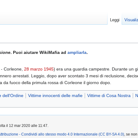
Leggi
Visuali
sione
. Puoi aiutare WikiMafia ad
ampliarla
.
- Corleone,
28 marzo
1945
) era una guardia campestre. Durante un gir
ennero arrestati. Leggio, dopo aver scontato 3 mesi di reclusione, deci
a da fuoco della primula rossa di Corleone il giorno dopo.
 dell'Ordine
Vittime innocenti delle mafie
Vittime di Cosa Nostra
N
lta il 12 mar 2020 alle 11:47.
ttribuzione - Condividi allo stesso modo 4.0 Internazionale (CC BY-SA 4.0)
, se non