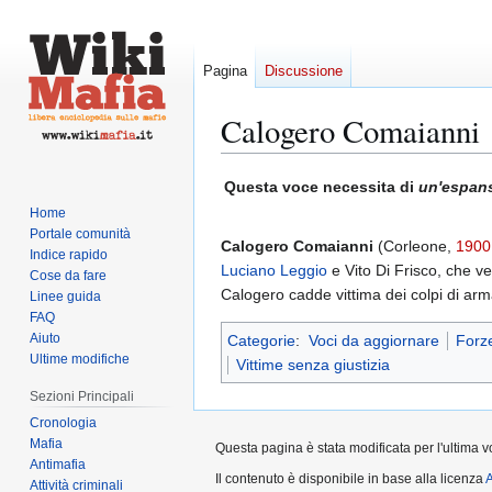
Pagina
Discussione
Calogero Comaianni
Vai
Vai
Questa voce necessita di
un'espan
alla
alla
Home
navigazione
ricerca
Portale comunità
Calogero Comaianni
(Corleone,
1900
Indice rapido
Luciano Leggio
e Vito Di Frisco, che v
Cose da fare
Calogero cadde vittima dei colpi di arm
Linee guida
FAQ
Aiuto
Categorie
:
Voci da aggiornare
Forze
Ultime modifiche
Vittime senza giustizia
Sezioni Principali
Cronologia
Mafia
Questa pagina è stata modificata per l'ultima vo
Antimafia
Il contenuto è disponibile in base alla licenza
A
Attività criminali