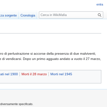
entra
R
zza sorgente
Cronologia
i
c
e
r
c
a
o di perlustrazione si accorse della presenza di due malviventi,
se di vendicarsi. Dopo un primo agguato andato a vuoto il 27 marzo,
ati nel 1900
Morti il 28 marzo
Morti nel 1945
 diversamente specificato.