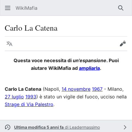
WikiMafia
Rice
Carlo La Catena
Lingua
Segui
Visu
Questa voce necessita di
un'espansione
. Puoi
aiutare WikiMafia ad
ampliarla
.
Carlo La Catena
(Napoli,
14 novembre
1967
- Milano,
27 luglio
1993
) è stato un vigile del fuoco, ucciso nella
Strage di Via Palestro
.
Ultima modifica 5 anni fa
di
Leadermassimo