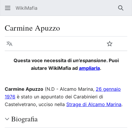
WikiMafia
Rice
Carmine Apuzzo
Lingua
Segui
Visu
Questa voce necessita di
un'espansione
. Puoi
aiutare WikiMafia ad
ampliarla
.
Carmine Apuzzo
(N.D - Alcamo Marina,
26 gennaio
1976
è stato un appuntato dei Carabinieri di
Castelvetrano, ucciso nella
Strage di Alcamo Marina
.
Biografia