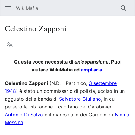
WikiMafia
Rice
Celestino Zapponi
Lingua
Segui
Visu
Questa voce necessita di
un'espansione
. Puoi
aiutare WikiMafia ad
ampliarla
.
Celestino Zapponi
(N.D. - Partinico,
3 settembre
1948
) è stato un commissario di polizia, ucciso in un
agguato della banda di
Salvatore Giuliano
, in cui
persero la vita anche il capitano dei Carabinieri
Antonio Di Salvo
e il maresciallo dei Carabinieri
Nicola
Messina
.