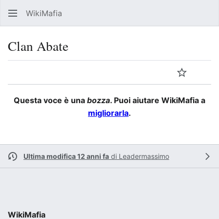
WikiMafia
Rice
Clan Abate
Lingua
Segui
Visu
Questa voce è una
bozza
. Puoi aiutare WikiMafia a
migliorarla
.
Ultima modifica 12 anni fa
di
Leadermassimo
WikiMafia