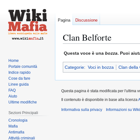
Pagina
Discussione
Clan Belforte
Vai
Vai
Questa voce è una
bozza
. Puoi aiu
alla
alla
Home
navigazione
ricerca
Portale comunità
Categorie
:
Voci in bozza
Clan della
Indice rapido
Cose da fare
Linee guida
FAQ
Questa pagina è stata modificata per l'ultima vo
Aiuto
Il contenuto è disponibile in base alla licenza
A
Ultime modifiche
Informativa sulla privacy
Informazioni su Wik
Sezioni Principali
Cronologia
Mafia
Antimafia
Attività criminali