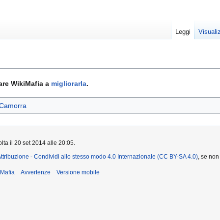
Leggi
Visuali
tare WikiMafia a
migliorarla
.
 Camorra
lta il 20 set 2014 alle 20:05.
ttribuzione - Condividi allo stesso modo 4.0 Internazionale (CC BY-SA 4.0)
, se non
iMafia
Avvertenze
Versione mobile