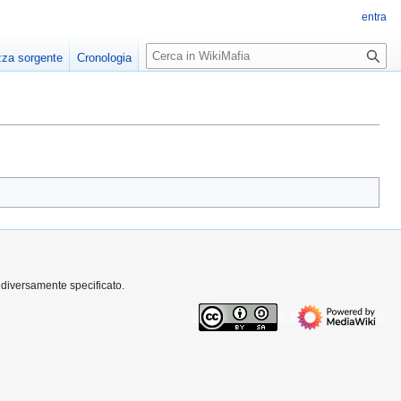
entra
R
zza sorgente
Cronologia
i
c
e
r
c
a
 diversamente specificato.