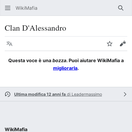
WikiMafia
Rice
Clan D'Alessandro
Lingua
Segui
Visu
Questa voce è una
bozza
. Puoi aiutare WikiMafia a
migliorarla
.
Ultima modifica 12 anni fa
di
Leadermassimo
WikiMafia