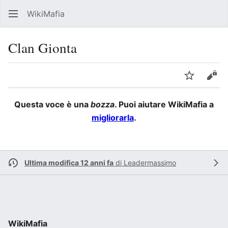
WikiMafia
Rice
Clan Gionta
Lingua
Segui
Visu
Questa voce è una
bozza
. Puoi aiutare WikiMafia a
migliorarla
.
Ultima modifica 12 anni fa
di
Leadermassimo
WikiMafia