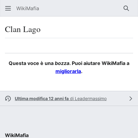
WikiMafia
Rice
Clan Lago
Lingua
Segui
Visu
Questa voce è una
bozza
. Puoi aiutare WikiMafia a
migliorarla
.
Ultima modifica 12 anni fa
di
Leadermassimo
WikiMafia