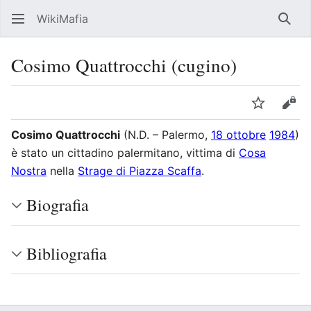
WikiMafia
Rice
Cosimo Quattrocchi (cugino)
Lingua
Segui
Visu
Cosimo Quattrocchi
(N.D. – Palermo,
18 ottobre
1984
)
è stato un cittadino palermitano, vittima di
Cosa
Nostra
nella
Strage di Piazza Scaffa
.
Biografia
Bibliografia