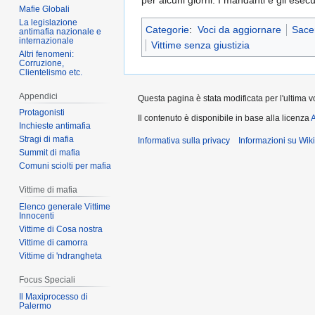
per alcuni giorni. I mandanti e gli esec
Mafie Globali
La legislazione
Categorie
:
Voci da aggiornare
Sacer
antimafia nazionale e
internazionale
Vittime senza giustizia
Altri fenomeni:
Corruzione,
Clientelismo etc.
Appendici
Questa pagina è stata modificata per l'ultima vo
Protagonisti
Il contenuto è disponibile in base alla licenza
A
Inchieste antimafia
Stragi di mafia
Informativa sulla privacy
Informazioni su Wik
Summit di mafia
Comuni sciolti per mafia
Vittime di mafia
Elenco generale Vittime
Innocenti
Vittime di Cosa nostra
Vittime di camorra
Vittime di 'ndrangheta
Focus Speciali
Il Maxiprocesso di
Palermo