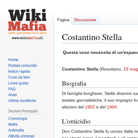
Pagina
Discussione
Costantino Stella
Vai
Vai
Questa voce necessita di
un'espan
alla
alla
Home
navigazione
ricerca
Portale comunità
Costantino Stella
(Resuttano,
19 mag
Indice rapido
Cose da fare
Biografia
Linee guida
FAQ
Di famiglia borghese, Stella divenne sa
Aiuto
testate giornalistiche, il suo impegno f
Ultime modifiche
elezioni del
1902
e del
1904
.
Sezioni Principali
Cronologia
L'omicidio
Mafia
Antimafia
Don Costantino Stella fu ucciso dalla ma
Attività criminali