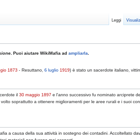
Leggi
Visuali
sione
. Puoi aiutare WikiMafia ad
ampliarla
.
gio
1873
- Resuttano,
6 luglio
1919
) è stato un sacerdote italiano, vitt
cerdote il
30 maggio
1897
e l'anno successivo fu nominato arciprete de
u volto soprattutto a ottenere miglioramenti per le aree rurali e i suoi co
fia a causa della sua attività in sostegno dei contadini. Accoltellato da