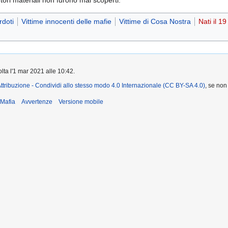
utori materiali non furono mai scoperti.
doti
Vittime innocenti delle mafie
Vittime di Cosa Nostra
Nati il 1
lta l'1 mar 2021 alle 10:42.
ttribuzione - Condividi allo stesso modo 4.0 Internazionale (CC BY-SA 4.0)
, se non
iMafia
Avvertenze
Versione mobile