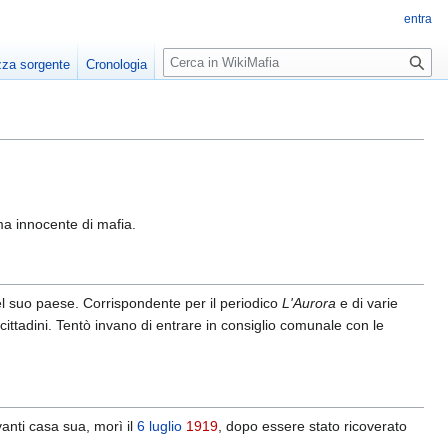
entra
R
zza sorgente
Cronologia
i
c
e
r
c
a
ima innocente di mafia.
l suo paese. Corrispondente per il periodico
L'Aurora
e di varie
ncittadini. Tentò invano di entrare in consiglio comunale con le
vanti casa sua, morì il
6 luglio
1919
, dopo essere stato ricoverato