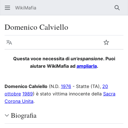
WikiMafia
Rice
Domenico Calviello
Lingua
Segui
Visu
Questa voce necessita di
un'espansione
. Puoi
aiutare WikiMafia ad
ampliarla
.
Domenico Calviello
(N.D.
1976
- Statte (TA),
20
ottobre
1989
) è stato vittima innocente della
Sacra
Corona Unita
.
Biografia