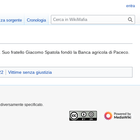
entra
R
zza sorgente
Cronologia
i
c
e
r
c
fia. Suo fratello Giacomo Spatola fondò la Banca agricola di Paceco.
a
22
Vittime senza giustizia
 diversamente specificato.