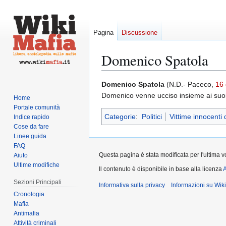
Pagina
Discussione
Domenico Spatola
Vai
Vai
Domenico Spatola
(N.D.- Paceco,
16
alla
alla
Domenico venne ucciso insieme ai suoi
Home
navigazione
ricerca
Portale comunità
Categorie
:
Politici
Vittime innocenti 
Indice rapido
Cose da fare
Linee guida
FAQ
Questa pagina è stata modificata per l'ultima v
Aiuto
Ultime modifiche
Il contenuto è disponibile in base alla licenza
A
Sezioni Principali
Informativa sulla privacy
Informazioni su Wik
Cronologia
Mafia
Antimafia
Attività criminali