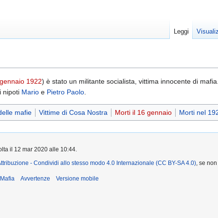
Leggi
Visuali
 gennaio
1922
) è stato un militante socialista, vittima innocente di ma
 nipoti
Mario
e
Pietro Paolo
.
delle mafie
Vittime di Cosa Nostra
Morti il 16 gennaio
Morti nel 19
olta il 12 mar 2020 alle 10:44.
ttribuzione - Condividi allo stesso modo 4.0 Internazionale (CC BY-SA 4.0)
, se non
iMafia
Avvertenze
Versione mobile