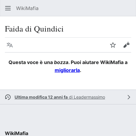
WikiMafia
Rice
Faida di Quindici
Lingua
Segui
Visu
Questa voce è una
bozza
. Puoi aiutare WikiMafia a
migliorarla
.
Ultima modifica 12 anni fa
di
Leadermassimo
WikiMafia