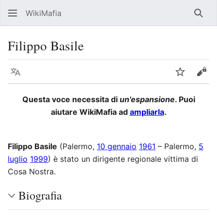
WikiMafia
Rice
Filippo Basile
Lingua
Segui
Visu
Questa voce necessita di
un'espansione
. Puoi
aiutare WikiMafia ad
ampliarla
.
Filippo Basile
(Palermo,
10 gennaio
1961
– Palermo,
5
luglio
1999
) è stato un dirigente regionale vittima di
Cosa Nostra.
Biografia