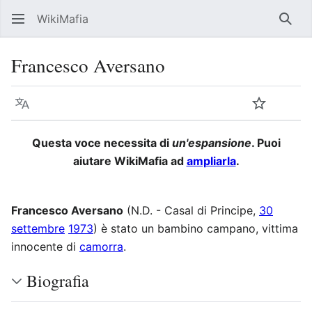
WikiMafia
Rice
Francesco Aversano
Lingua
Segui
Visu
Questa voce necessita di
un'espansione
. Puoi
aiutare WikiMafia ad
ampliarla
.
Francesco Aversano
(N.D. - Casal di Principe,
30
settembre
1973
) è stato un bambino campano, vittima
innocente di
camorra
.
Biografia