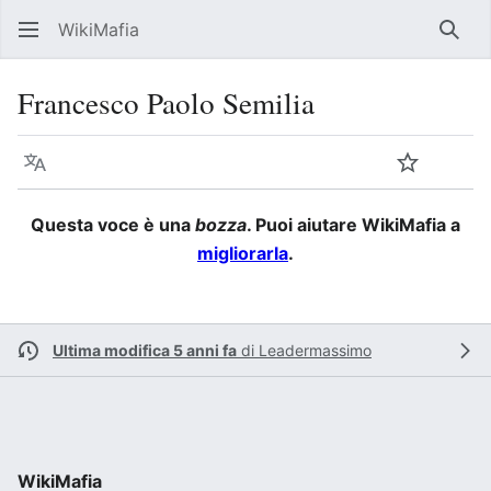
WikiMafia
Rice
Francesco Paolo Semilia
Lingua
Segui
Visu
Questa voce è una
bozza
. Puoi aiutare WikiMafia a
migliorarla
.
Ultima modifica 5 anni fa
di
Leadermassimo
WikiMafia