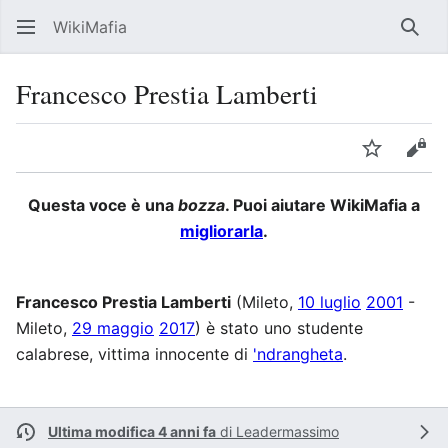
WikiMafia
Rice
Francesco Prestia Lamberti
Lingua
Segui
Visu
Questa voce è una
bozza
. Puoi aiutare WikiMafia a
migliorarla
.
Francesco Prestia Lamberti
(Mileto,
10 luglio
2001
-
Mileto,
29 maggio
2017
) è stato uno studente
calabrese, vittima innocente di
'ndrangheta
.
Ultima modifica 4 anni fa
di
Leadermassimo