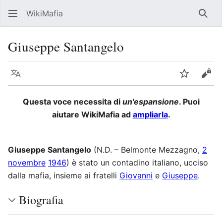
WikiMafia
Rice
Giuseppe Santangelo
Lingua
Segui
Visu
Questa voce necessita di
un'espansione
. Puoi
aiutare WikiMafia ad
ampliarla
.
Giuseppe Santangelo
(N.D. – Belmonte Mezzagno,
2
novembre
1946
) è stato un contadino italiano, ucciso
dalla mafia, insieme ai fratelli
Giovanni
e
Giuseppe
.
Biografia