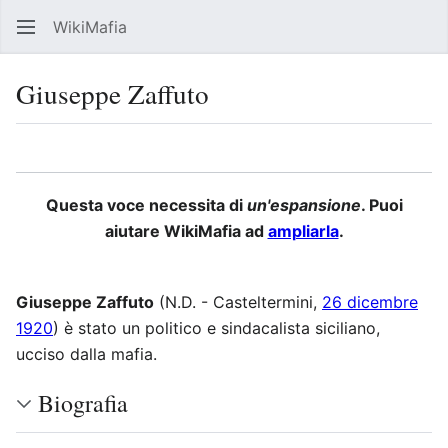
WikiMafia
Rice
Giuseppe Zaffuto
Lingua
Segui
Visu
Questa voce necessita di
un'espansione
. Puoi
aiutare WikiMafia ad
ampliarla
.
Giuseppe Zaffuto
(N.D. - Casteltermini,
26 dicembre
1920
) è stato un politico e sindacalista siciliano,
ucciso dalla mafia.
Biografia