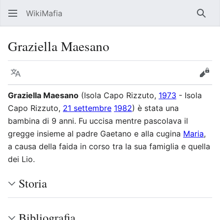
WikiMafia
Rice
Graziella Maesano
Lingua
Segui
Visu
Graziella Maesano
(Isola Capo Rizzuto,
1973
- Isola
Capo Rizzuto,
21 settembre
1982
) è stata una
bambina di 9 anni. Fu uccisa mentre pascolava il
gregge insieme al padre Gaetano e alla cugina
Maria
,
a causa della faida in corso tra la sua famiglia e quella
dei Lio.
Storia
Bibliografia