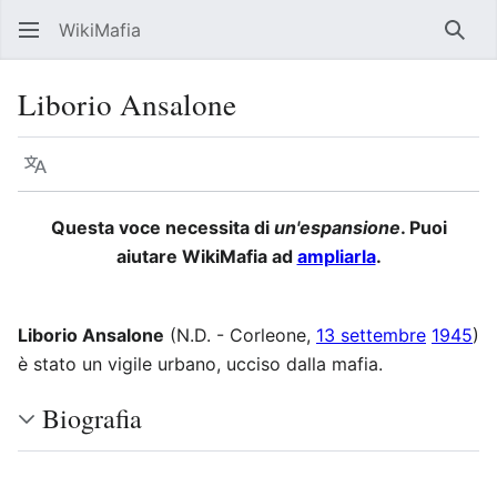
WikiMafia
Rice
Liborio Ansalone
Lingua
Segui
Visu
Questa voce necessita di
un'espansione
. Puoi
aiutare WikiMafia ad
ampliarla
.
Liborio Ansalone
(N.D. - Corleone,
13 settembre
1945
)
è stato un vigile urbano, ucciso dalla mafia.
Biografia