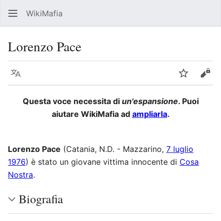
WikiMafia
Rice
Lorenzo Pace
Lingua
Segui
Visu
Questa voce necessita di
un'espansione
. Puoi
aiutare WikiMafia ad
ampliarla
.
Lorenzo Pace
(Catania, N.D. - Mazzarino,
7 luglio
1976
) è stato un giovane vittima innocente di
Cosa
Nostra
.
Biografia