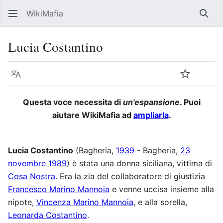
WikiMafia
Rice
Lucia Costantino
Lingua
Segui
Visu
Questa voce necessita di
un'espansione
. Puoi
aiutare WikiMafia ad
ampliarla
.
Lucia Costantino
(Bagheria,
1939
- Bagheria,
23
novembre
1989
) è stata una donna siciliana, vittima di
Cosa Nostra
. Era la zia del collaboratore di giustizia
Francesco Marino Mannoia
e venne uccisa insieme alla
nipote,
Vincenza Marino Mannoia
, e alla sorella,
Leonarda Costantino
.