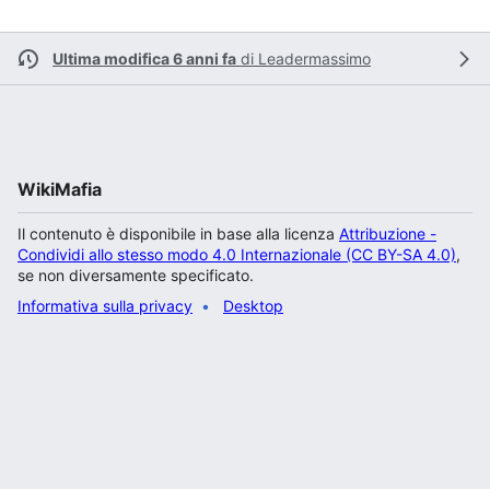
Ultima modifica 6 anni fa
di
Leadermassimo
WikiMafia
Il contenuto è disponibile in base alla licenza
Attribuzione -
Condividi allo stesso modo 4.0 Internazionale (CC BY-SA 4.0)
,
se non diversamente specificato.
Informativa sulla privacy
Desktop