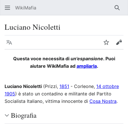
WikiMafia
Rice
Luciano Nicoletti
Lingua
Segui
Visu
Questa voce necessita di
un'espansione
. Puoi
aiutare WikiMafia ad
ampliarla
.
Luciano Nicoletti
(Prizzi,
1851
- Corleone,
14 ottobre
1905
) è stato un contadino e militante del Partito
Socialista Italiano, vittima innocente di
Cosa Nostra
.
Biografia