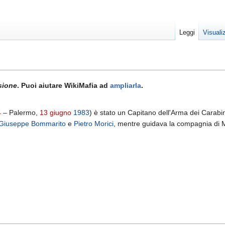
Leggi
Visuali
sione
. Puoi aiutare WikiMafia ad
ampliarla
.
4
– Palermo,
13 giugno
1983
) è stato un Capitano dell'Arma dei Carabin
Giuseppe Bommarito
e
Pietro Morici
, mentre guidava la compagnia di 