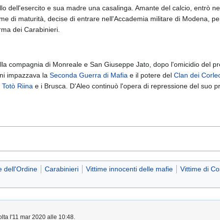
o dell'esercito e sua madre una casalinga. Amante del calcio, entrò nel
ame di maturità, decise di entrare nell'Accademia militare di Modena, 
Arma dei Carabinieri.
lla compagnia di Monreale e San Giuseppe Jato, dopo l'omicidio del p
nni impazzava la
Seconda Guerra di Mafia
e il potere del
Clan dei Corle
a
Totò Riina
e i Brusca. D'Aleo continuò l'opera di repressione del suo 
 dell'Ordine
Carabinieri
Vittime innocenti delle mafie
Vittime di C
olta l'11 mar 2020 alle 10:48.