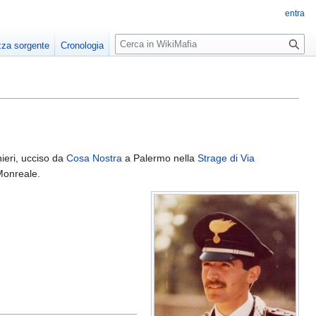
entra
R
zza sorgente
Cronologia
i
c
e
r
c
a
ieri, ucciso da
Cosa Nostra
a Palermo nella
Strage di Via
Monreale.