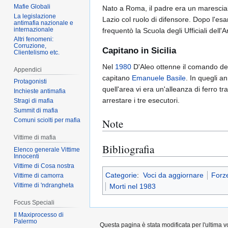
Mafie Globali
Nato a Roma, il padre era un maresciall
La legislazione
Lazio col ruolo di difensore. Dopo l'es
antimafia nazionale e
internazionale
frequentò la Scuola degli Ufficiali dell'
Altri fenomeni:
Corruzione,
Capitano in Sicilia
Clientelismo etc.
Nel
1980
D'Aleo ottenne il comando de
Appendici
capitano
Emanuele Basile
. In quegli a
Protagonisti
quell'area vi era un'alleanza di ferro tr
Inchieste antimafia
arrestare i tre esecutori.
Stragi di mafia
Summit di mafia
Note
Comuni sciolti per mafia
Vittime di mafia
Bibliografia
Elenco generale Vittime
Innocenti
Vittime di Cosa nostra
Categorie
:
Voci da aggiornare
Forze
Vittime di camorra
Vittime di 'ndrangheta
Morti nel 1983
Focus Speciali
Il Maxiprocesso di
Palermo
Questa pagina è stata modificata per l'ultima v