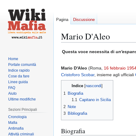
Pagina
Discussione
Mario D'Aleo
Vai
Vai
Questa voce necessita di
un'espan
alla
alla
Home
navigazione
ricerca
Portale comunità
Mario D'Aleo
(Roma,
16 febbraio
195
Indice rapido
Cristoforo Scobar
, insieme agli ufficiali
Cose da fare
Linee guida
Indice
FAQ
1
Biografia
Aiuto
Ultime modifiche
1.1
Capitano in Sicilia
2
Note
Sezioni Principali
3
Bibliografia
Cronologia
Mafia
Antimafia
Biografia
Attività criminali