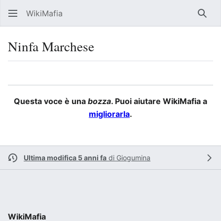
WikiMafia
Rice
Ninfa Marchese
Lingua
Segui
Visu
Questa voce è una
bozza
. Puoi aiutare WikiMafia a
migliorarla
.
Ultima modifica 5 anni fa
di
Giogumina
WikiMafia