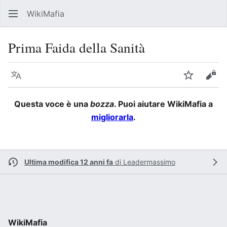
WikiMafia
Rice
Prima Faida della Sanità
Lingua
Segui
Visu
Questa voce è una
bozza
. Puoi aiutare WikiMafia a
migliorarla
.
Ultima modifica 12 anni fa
di
Leadermassimo
WikiMafia