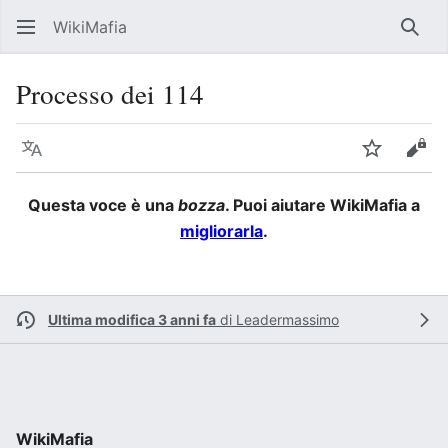
WikiMafia
Rice
Processo dei 114
Lingua
Segui
Visu
Questa voce è una
bozza
. Puoi aiutare WikiMafia a
migliorarla
.
Ultima modifica 3 anni fa
di
Leadermassimo
WikiMafia