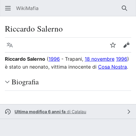
WikiMafia
Rice
Riccardo Salerno
Lingua
Segui
Visu
Riccardo Salerno
(
1996
- Trapani,
18 novembre
1996
)
è stato un neonato, vittima innocente di
Cosa Nostra
.
Biografia
Ultima modifica 6 anni fa
di
Calalau