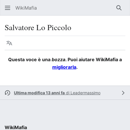
WikiMafia
Rice
Salvatore Lo Piccolo
Lingua
Segui
Visu
Questa voce è una
bozza
. Puoi aiutare WikiMafia a
migliorarla
.
Ultima modifica 13 anni fa
di
Leadermassimo
WikiMafia