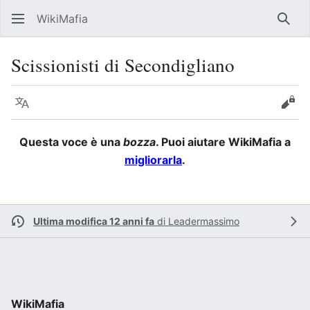
WikiMafia
Rice
Scissionisti di Secondigliano
Lingua
Segui
Visu
Questa voce è una
bozza
. Puoi aiutare WikiMafia a
migliorarla
.
Ultima modifica 12 anni fa
di
Leadermassimo
WikiMafia