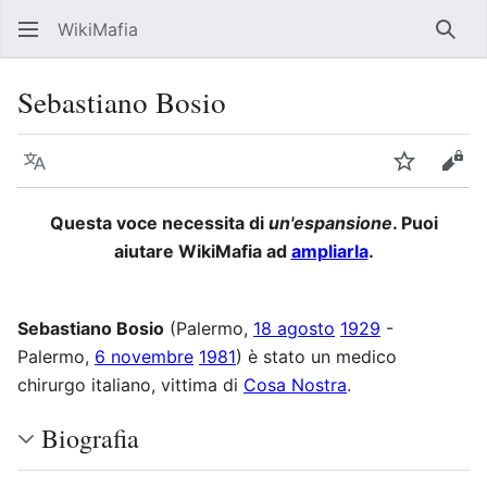
WikiMafia
Rice
Sebastiano Bosio
Lingua
Segui
Visu
Questa voce necessita di
un'espansione
. Puoi
aiutare WikiMafia ad
ampliarla
.
Sebastiano Bosio
(Palermo,
18 agosto
1929
-
Palermo,
6 novembre
1981
) è stato un medico
chirurgo italiano, vittima di
Cosa Nostra
.
Biografia