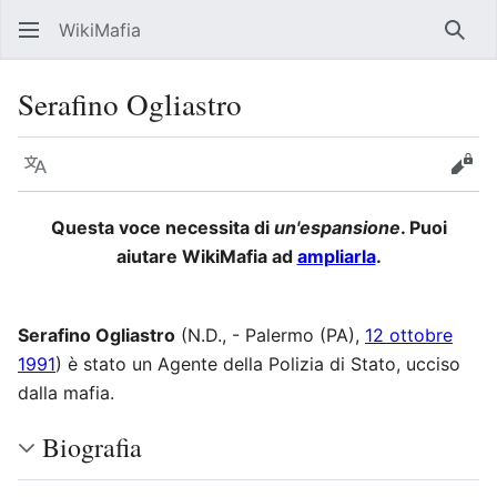
WikiMafia
Rice
Serafino Ogliastro
Lingua
Segui
Visu
Questa voce necessita di
un'espansione
. Puoi
aiutare WikiMafia ad
ampliarla
.
Serafino Ogliastro
(N.D., - Palermo (PA),
12 ottobre
1991
) è stato un Agente della Polizia di Stato, ucciso
dalla mafia.
Biografia