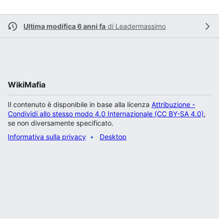
Ultima modifica 6 anni fa
di
Leadermassimo
WikiMafia
Il contenuto è disponibile in base alla licenza
Attribuzione -
Condividi allo stesso modo 4.0 Internazionale (CC BY-SA 4.0)
,
se non diversamente specificato.
Informativa sulla privacy
Desktop