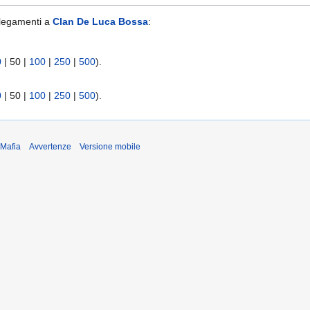
llegamenti a
Clan De Luca Bossa
:
0
|
50
|
100
|
250
|
500
).
0
|
50
|
100
|
250
|
500
).
iMafia
Avvertenze
Versione mobile