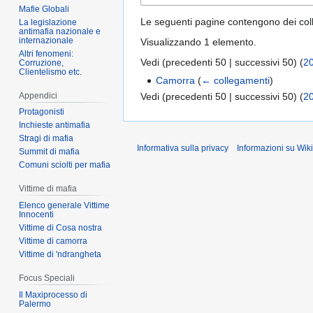
Mafie Globali
Le seguenti pagine contengono dei co
La legislazione
antimafia nazionale e
internazionale
Visualizzando 1 elemento.
Altri fenomeni:
Vedi (
precedenti 50
|
successivi 50
) (
2
Corruzione,
Clientelismo etc.
Camorra
(
← collegamenti
)
Appendici
Vedi (
precedenti 50
|
successivi 50
) (
2
Protagonisti
Inchieste antimafia
Stragi di mafia
Informativa sulla privacy
Informazioni su Wik
Summit di mafia
Comuni sciolti per mafia
Vittime di mafia
Elenco generale Vittime
Innocenti
Vittime di Cosa nostra
Vittime di camorra
Vittime di 'ndrangheta
Focus Speciali
Il Maxiprocesso di
Palermo