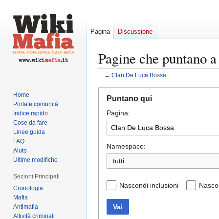
Pagina
Discussione
Pagine che puntano 
←
Clan De Luca Bossa
Vai
Vai
Home
Puntano qui
alla
alla
Portale comunità
Pagina:
navigazione
ricerca
Indice rapido
Cose da fare
Linee guida
FAQ
Namespace:
Aiuto
Ultime modifiche
tutti
Sezioni Principali
Nascondi inclusioni
Nascon
Cronologia
Mafia
Vai
Antimafia
Attività criminali