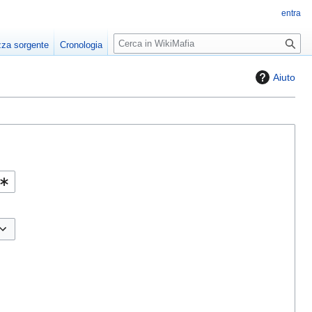
entra
R
zza sorgente
Cronologia
i
c
Aiuto
e
r
c
a