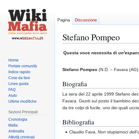
Pagina
Discussione
Stefano Pompeo
Vai
Vai
Questa voce necessita di
un'espan
alla
alla
Home
navigazione
ricerca
Portale comunità
Stefano Pompeo
(N.D. – Favara (AG)
Indice rapido
Cose da fare
Biografia
Linee guida
FAQ
La sera del 22 aprile 1999 Stefano de
Aiuto
Favara. Giunti sul posto il bambino de
Ultime modifiche
da tre colpi di fucile, uno dei quali ucci
Sezioni Principali
Cronologia
Bibliografia
Mafia
Antimafia
Claudio Fava,
Non stupiamoci dell’
Attività criminali