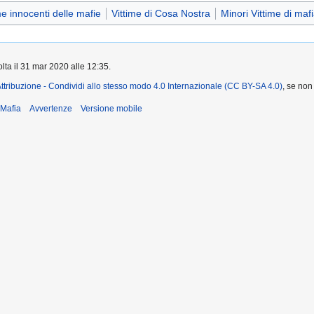
me innocenti delle mafie
Vittime di Cosa Nostra
Minori Vittime di maf
olta il 31 mar 2020 alle 12:35.
ttribuzione - Condividi allo stesso modo 4.0 Internazionale (CC BY-SA 4.0)
, se non
iMafia
Avvertenze
Versione mobile