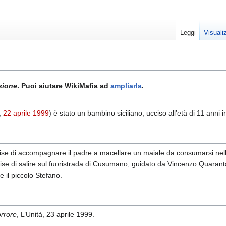
Leggi
Visuali
sione
. Puoi aiutare WikiMafia ad
ampliarla
.
,
22 aprile
1999
) è stato un bambino siciliano, ucciso all’età di 11 anni
cise di accompagnare il padre a macellare un maiale da consumarsi nel
cise di salire sul fuoristrada di Cusumano, guidato da Vincenzo Quaran
se il piccolo Stefano.
orrore
, L’Unità, 23 aprile 1999.