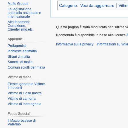
Mafie Globali
Categorie
:
Voci da aggiornare
Vitti
La legislazione
antimafia nazionale e
internazionale
Altri fenomeni:
Corruzione,
Questa pagina è stata modificata per l'ultima v
Clientelismo etc.
Il contenuto è disponibile in base alla licenza
A
Appendici
Informativa sulla privacy
Informazioni su Wik
Protagonisti
Inchieste antimafia
Stragi di mafia
Summit di mafia
Comuni sciolti per mafia
Vittime di mafia
Elenco generale Vittime
Innocenti
Vittime di Cosa nostra
Vittime di camorra
Vittime di 'ndrangheta
Focus Speciali
Il Maxiprocesso di
Palermo