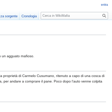
entra
R
zza sorgente
Cronologia
i
c
e
r
c
a
 in un agguato mafioso.
la proprietà di Carmelo Cusumano, ritenuto a capo di una cosca di
ta, per andare a comprare il pane. Poco dopo l’auto venne colpita