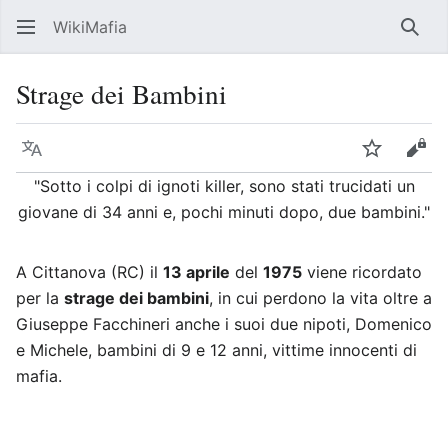
WikiMafia
Rice
Strage dei Bambini
Lingua
Segui
Visu
"Sotto i colpi di ignoti killer, sono stati trucidati un
giovane di 34 anni e, pochi minuti dopo, due bambini."
A Cittanova (RC) il
13 aprile
del
1975
viene ricordato
per la
strage dei bambini
, in cui perdono la vita oltre a
Giuseppe Facchineri anche i suoi due nipoti, Domenico
e Michele, bambini di 9 e 12 anni, vittime innocenti di
mafia.