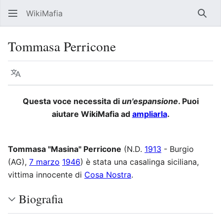
WikiMafia
Rice
Tommasa Perricone
Lingua
Segui
Visu
Questa voce necessita di
un'espansione
. Puoi
aiutare WikiMafia ad
ampliarla
.
Tommasa "Masina" Perricone
(N.D.
1913
- Burgio
(AG),
7 marzo
1946
) è stata una casalinga siciliana,
vittima innocente di
Cosa Nostra
.
Biografia