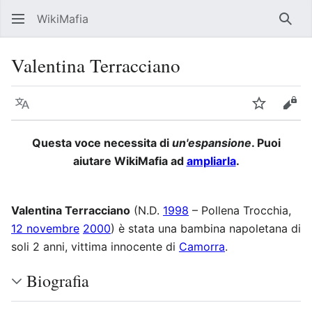
WikiMafia
Rice
Valentina Terracciano
Lingua
Segui
Visu
Questa voce necessita di
un'espansione
. Puoi
aiutare WikiMafia ad
ampliarla
.
Valentina Terracciano
(N.D.
1998
– Pollena Trocchia,
12 novembre
2000
) è stata una bambina napoletana di
soli 2 anni, vittima innocente di
Camorra
.
Biografia