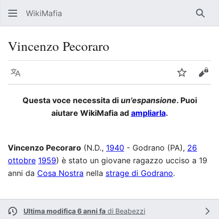
WikiMafia
Rice
Vincenzo Pecoraro
Lingua
Segui
Visu
Questa voce necessita di
un'espansione
. Puoi
aiutare WikiMafia ad
ampliarla
.
Vincenzo Pecoraro
(N.D.,
1940
- Godrano (PA),
26
ottobre
1959
) è stato un giovane ragazzo ucciso a 19
anni da
Cosa Nostra
nella
strage di Godrano
.
Ultima modifica 6 anni fa
di
Beabezzi