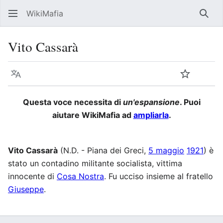
WikiMafia
Rice
Vito Cassarà
Lingua
Segui
Visu
Questa voce necessita di
un'espansione
. Puoi
aiutare WikiMafia ad
ampliarla
.
Vito Cassarà
(N.D. - Piana dei Greci,
5 maggio
1921
) è
stato un contadino militante socialista, vittima
innocente di
Cosa Nostra
. Fu ucciso insieme al fratello
Giuseppe
.