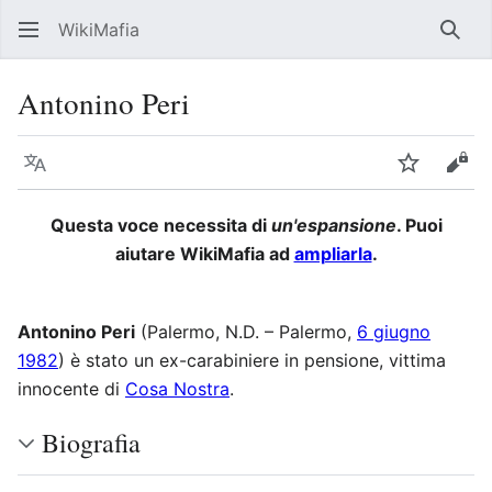
WikiMafia
Rice
Antonino Peri
Lingua
Segui
Visu
Questa voce necessita di
un'espansione
. Puoi
aiutare WikiMafia ad
ampliarla
.
Antonino Peri
(Palermo, N.D. – Palermo,
6 giugno
1982
) è stato un ex-carabiniere in pensione, vittima
innocente di
Cosa Nostra
.
Biografia