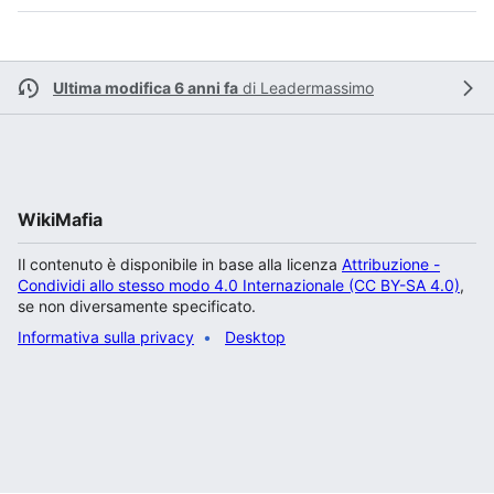
Ultima modifica 6 anni fa
di
Leadermassimo
WikiMafia
Il contenuto è disponibile in base alla licenza
Attribuzione -
Condividi allo stesso modo 4.0 Internazionale (CC BY-SA 4.0)
,
se non diversamente specificato.
Informativa sulla privacy
Desktop