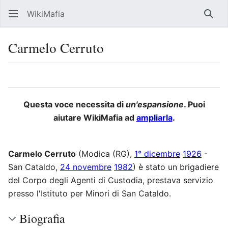
WikiMafia
Rice
Carmelo Cerruto
Lingua
Segui
Visu
Questa voce necessita di
un'espansione
. Puoi
aiutare WikiMafia ad
ampliarla
.
Carmelo Cerruto
(Modica (RG),
1° dicembre
1926
-
San Cataldo,
24 novembre
1982
) è stato un brigadiere
del Corpo degli Agenti di Custodia, prestava servizio
presso l'Istituto per Minori di San Cataldo.
Biografia