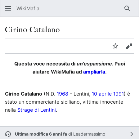
WikiMafia
Rice
Cirino Catalano
Lingua
Segui
Visu
Questa voce necessita di
un'espansione
. Puoi
aiutare WikiMafia ad
ampliarla
.
Cirino Catalano
(N.D.
1968
- Lentini,
10 aprile
1991
) è
stato un commerciante siciliano, vittima innocente
nella
Strage di Lentini
.
Ultima modifica 6 anni fa
di
Leadermassimo